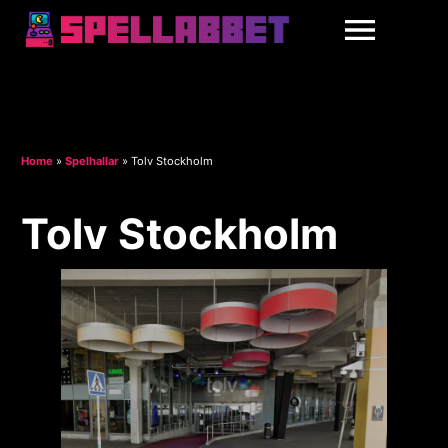
Home
»
Spelhallar
»
Tolv Stockholm
Tolv Stockholm