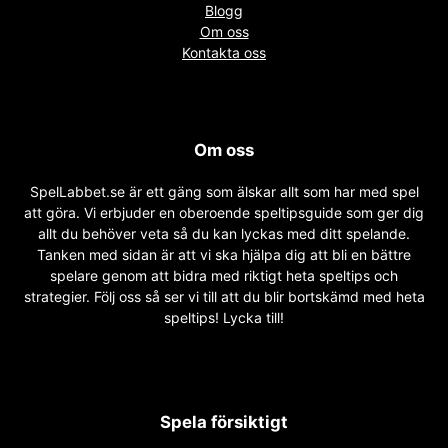
Blogg
Om oss
Kontakta oss
Om oss
SpelLabbet.se är ett gäng som älskar allt som har med spel
att göra. Vi erbjuder en oberoende speltipsguide som ger dig
allt du behöver veta så du kan lyckas med ditt spelande.
Tanken med sidan är att vi ska hjälpa dig att bli en bättre
spelare genom att bidra med riktigt heta speltips och
strategier. Följ oss så ser vi till att du blir bortskämd med heta
speltips! Lycka till!
Spela försiktigt