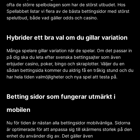
ofta de större spelbolagen som har de störst utbudet. Hos
Spellabbet listar vi flera av de bästa bettingsidor med störst
spelutbud, både vad gäller odds och casino.
Hybrider ett bra val om du gillar variation
Många spelare gillar variation när de spelar. Om det passar in
på dig ska du leta efter svenska bettingsajter som även
erbjuder casino, poker, bingo och skraplotter. Väljer du en
sådan bettingsida kommer du aldrig få en tråkig stund och du
har hela tiden valmöjligheter och nya spel att testa på.
Betting sidor som fungerar utmärkt i
mobilen
Nu för tiden är nästan alla bettingsidor mobilvänliga. Sidorna
är optimerade för att anpassa sig till skärmens storlek på den
enhet du använder dig av. Det gäller även