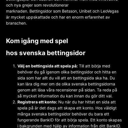
och nya grejer som revolutionerar
marknaden. Bettingsidor som Betsson, Unibet och LeoVegas
är mycket uppskattade och har en enorm erfarenhet av
branschen.
Kom igång med spel
hos svenska bettingsidor
Välj en bettingsida att spela på:
Till att börja med
behöver du gå igenom olika bettingsidor och hitta en
sida som har allt du vill att en bettingsida ska ha. Du
kan lära dig mer om de olika svenska bettingsidorna
genom att läsa våra recensioner på sidan. Ta reda på
så mycket information du kan innan du gör ditt val.
Registrera ett konto:
Nu när du har hittat en sida att
spela på är det dags att skapa ett konto. Hos väldigt
många svenska bettingsidor behöver du bara ett
fungerande BankID för att börja spela. Ett konto skapas
i bakgrunden med hjälp av information från ditt BankID.