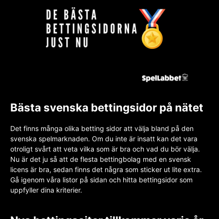
Bästa svenska bettingsidor på nätet
Det finns många olika betting sidor att välja bland på den
svenska spelmarknaden. Om du inte är insatt kan det vara
otroligt svårt att veta vilka som är bra och vad du bör välja.
Nu är det ju så att de flesta bettingbolag med en svensk
licens är bra, sedan finns det några som sticker ut lite extra.
Gå igenom våra listor på sidan och hitta bettingsidor som
uppfyller dina kriterier.