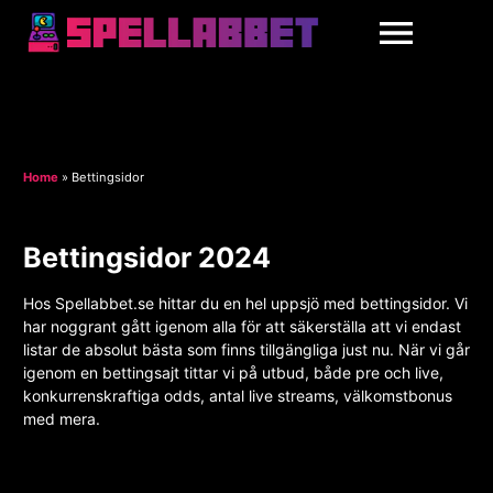
Home
»
Bettingsidor
Bettingsidor 2024
Hos Spellabbet.se hittar du en hel uppsjö med bettingsidor. Vi
har noggrant gått igenom alla för att säkerställa att vi endast
listar de absolut bästa som finns tillgängliga just nu. När vi går
igenom en bettingsajt tittar vi på utbud, både pre och live,
konkurrenskraftiga odds, antal live streams, välkomstbonus
med mera.