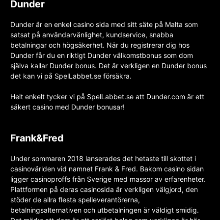
Dunder
Dunder är en enkel casino sida med sitt säte på Malta som
satsat på användarvänlighet, kundservice, snabba
betalningar och högsäkerhet. När du registrerar dig hos
Dunder får du en riktigt Dunder välkomstbonus som dom
själva kallar Dunder bonus. Det är verkligen en Dunder bonus
det kan vi på SpelLabbet.se försäkra.
Helt enkelt tycker vi på SpelLabbet.se att Dunder.com är ett
säkert casino med Dunder bonusar!
Frank&Fred
Under sommaren 2018 lanserades det hetaste till skottet i
casinovärlden vid namnet Frank & Fred. Bakom casino sidan
ligger casinoproffs från Sverige med massor av erfarenheter.
Plattformen på deras casinosida är verkligen välgjord, den
stöder de allra flesta spelleverantörerna,
betalningsalternativen och utbetalningen är väldigt smidig.