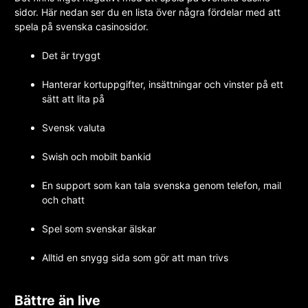
sidor. Här nedan ser du en lista över några fördelar med att
spela på svenska casinosidor.
Det är tryggt
Hanterar kortuppgifter, insättningar och vinster på ett
sätt att lita på
Svensk valuta
Swish och mobilt bankid
En support som kan tala svenska genom telefon, mail
och chatt
Spel som svenskar älskar
Alltid en snygg sida som gör att man trivs
Bättre än live