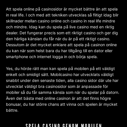
Att spela online på casinosidor är mycket bättre än att spela
in real life. I och med att tekniken utvecklas så flitigt idag blir
skillnader mellan casino online och casino in real life mindre
och mindre. Idag kan du spela på live casino med en riktig
dealer. Det fungerar precis som ett riktigt casino och ger dig
den härliga känslan du får när du är på ett riktigt casino.
Dessutom är det mycket enklare att spela på casinon online
du kan när som helst bara du har tillgång till en dator eller
smartphone och internet logga in och börja spela.
Yes, du hörde rätt man kan spela på mobilen på ett väldigt
enkelt och smidigt sätt. Mobilcasino har utvecklats väldigt
snabbt under den senaste tiden, alla casino sidor där ute har
utvecklat väldigt bra casinosidor som är anpassade för
mobiler så du får samma känsla som när du spelar på datorn.
Även det bästa med online casinon är att det finns högre
bonusar, du har större chans att vinna och spelen är mycket
bättre.