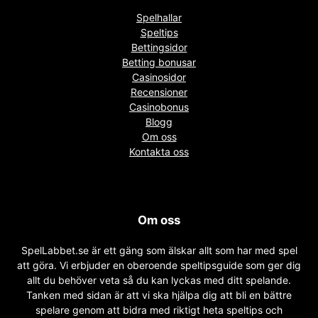
Spelhallar
Speltips
Bettingsidor
Betting bonusar
Casinosidor
Recensioner
Casinobonus
Blogg
Om oss
Kontakta oss
Om oss
SpelLabbet.se är ett gäng som älskar allt som har med spel
att göra. Vi erbjuder en oberoende speltipsguide som ger dig
allt du behöver veta så du kan lyckas med ditt spelande.
Tanken med sidan är att vi ska hjälpa dig att bli en bättre
spelare genom att bidra med riktigt heta speltips och