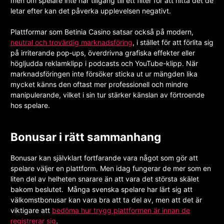
men om spelare inte har tillgång till ett filter för att hitta det de
letar efter kan det påverka upplevelsen negativt.
Plattformar som Betinia Casino satsar också på modern,
neutral och trovärdig marknadsföring
, i stället för att förlita sig
på irriterande pop‑ups, överdrivna grafiska effekter eller
högljudda reklamklipp i podcasts och YouTube-klipp. När
marknadsföringen inte försöker sticka ut ur mängden lika
mycket känns den oftast mer professionell och mindre
manipulerande, vilket i sin tur stärker känslan av förtroende
hos spelare.
Bonusar i rätt sammanhang
Bonusar kan självklart fortfarande vara något som gör att
spelare väljer en plattform. Men idag fungerar de mer som en
liten del av helheten snarare än att vara det största skälet
bakom beslutet. Många svenska spelare har lärt sig att
välkomstbonusar kan vara bra att ta del av, men att det är
viktigare att
bedöma hur trygg plattformen är innan de
registrerar sig
.