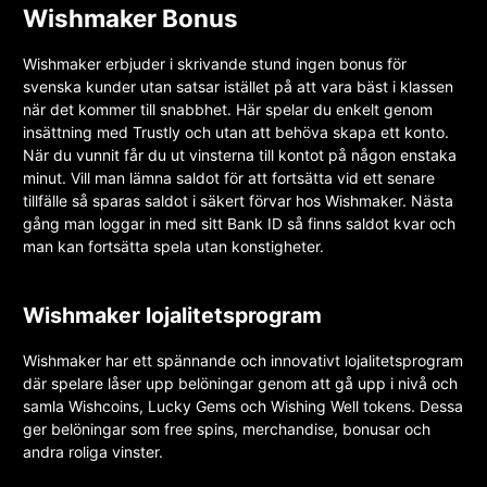
Wishmaker Bonus
Wishmaker erbjuder i skrivande stund ingen bonus för
svenska kunder utan satsar istället på att vara bäst i klassen
när det kommer till snabbhet. Här spelar du enkelt genom
insättning med Trustly och utan att behöva skapa ett konto.
När du vunnit får du ut vinsterna till kontot på någon enstaka
minut. Vill man lämna saldot för att fortsätta vid ett senare
tillfälle så sparas saldot i säkert förvar hos Wishmaker. Nästa
gång man loggar in med sitt Bank ID så finns saldot kvar och
man kan fortsätta spela utan konstigheter.
Wishmaker lojalitetsprogram
Wishmaker har ett spännande och innovativt lojalitetsprogram
där spelare låser upp belöningar genom att gå upp i nivå och
samla Wishcoins, Lucky Gems och Wishing Well tokens. Dessa
ger belöningar som free spins, merchandise, bonusar och
andra roliga vinster.