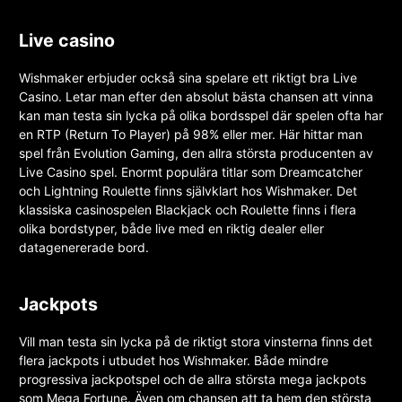
Live casino
Wishmaker erbjuder också sina spelare ett riktigt bra Live
Casino. Letar man efter den absolut bästa chansen att vinna
kan man testa sin lycka på olika bordsspel där spelen ofta har
en RTP (Return To Player) på 98% eller mer. Här hittar man
spel från Evolution Gaming, den allra största producenten av
Live Casino spel. Enormt populära titlar som Dreamcatcher
och Lightning Roulette finns självklart hos Wishmaker. Det
klassiska casinospelen Blackjack och Roulette finns i flera
olika bordstyper, både live med en riktig dealer eller
datagenererade bord.
Jackpots
Vill man testa sin lycka på de riktigt stora vinsterna finns det
flera jackpots i utbudet hos Wishmaker. Både mindre
progressiva jackpotspel och de allra största mega jackpots
som Mega Fortune. Även om chansen att ta hem den största