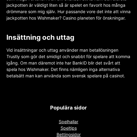
jackpotten är väldigt liten så är spelet en favorit hos många
drömmare som mig själv. Hur passande vore det inte att vinna
jackpotten hos Wishmaker? Casino planeten för önskningar.
Insättning och uttag
Vid insättningar och uttag använder man betallösningen
Trustly som gör det smidigt och snabbt för spelare att komma
igång. Om man däremot inte har BankID blir det svårt att
spela hos Wishmaker. Det finns nämligen inga alternativa
betalsätt man kan använda som svensk spelare på casinot.
Populära sidor
Spelhallar
Speltips
Bettingsidor