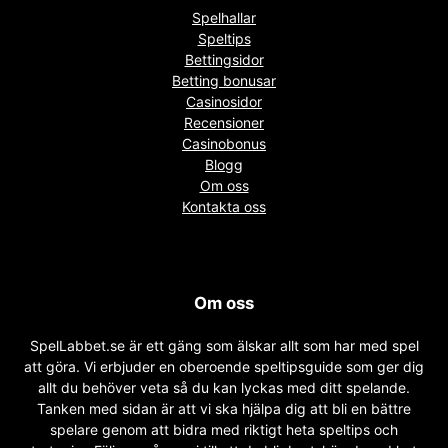
Spelhallar
Speltips
Bettingsidor
Betting bonusar
Casinosidor
Recensioner
Casinobonus
Blogg
Om oss
Kontakta oss
Om oss
SpelLabbet.se är ett gäng som älskar allt som har med spel
att göra. Vi erbjuder en oberoende speltipsguide som ger dig
allt du behöver veta så du kan lyckas med ditt spelande.
Tanken med sidan är att vi ska hjälpa dig att bli en bättre
spelare genom att bidra med riktigt heta speltips och