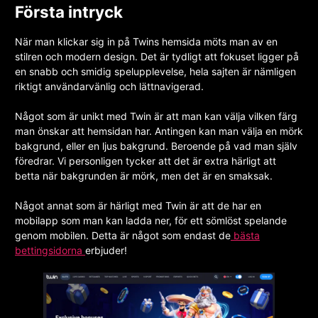
Första intryck
När man klickar sig in på Twins hemsida möts man av en
stilren och modern design. Det är tydligt att fokuset ligger på
en snabb och smidig spelupplevelse, hela sajten är nämligen
riktigt användarvänlig och lättnavigerad.
Något som är unikt med Twin är att man kan välja vilken färg
man önskar att hemsidan har. Antingen kan man välja en mörk
bakgrund, eller en ljus bakgrund. Beroende på vad man själv
föredrar. Vi personligen tycker att det är extra härligt att
betta när bakgrunden är mörk, men det är en smaksak.
Något annat som är härligt med Twin är att de har en
mobilapp som man kan ladda ner, för ett sömlöst spelande
genom mobilen. Detta är något som endast de
bästa
bettingsidorna
erbjuder!