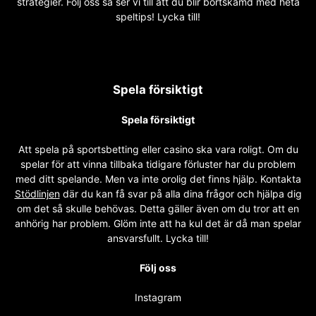
strategier. Följ oss så ser vi till att du blir bortskämd med heta
speltips! Lycka till!
Spela försiktigt
Spela försiktigt
Att spela på sportsbetting eller casino ska vara roligt. Om du
spelar för att vinna tillbaka tidigare förluster har du problem
med ditt spelande. Men va inte orolig det finns hjälp. Kontakta
Stödlinjen
där du kan få svar på alla dina frågor och hjälpa dig
om det så skulle behövas. Detta gäller även om du tror att en
anhörig har problem. Glöm inte att ha kul det är då man spelar
ansvarsfullt. Lycka till!
Följ oss
Instagram