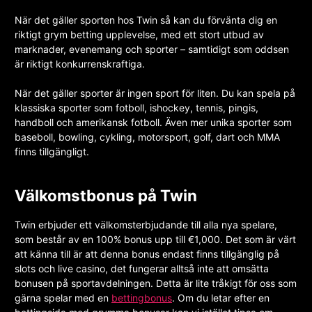
När det gäller sporten hos Twin så kan du förvänta dig en
riktigt grym betting upplevelse, med ett stort utbud av
marknader, evenemang och sporter – samtidigt som oddsen
är riktigt konkurrenskraftiga.
När det gäller sporter är ingen sport för liten. Du kan spela på
klassiska sporter som fotboll, ishockey, tennis, pingis,
handboll och amerikansk fotboll. Även mer unika sporter som
baseboll, bowling, cykling, motorsport, golf, dart och MMA
finns tillgängligt.
Välkomstbonus på Twin
Twin erbjuder ett välkomsterbjudande till alla nya spelare,
som består av en 100% bonus upp till €1,000. Det som är värt
att känna till är att denna bonus endast finns tillgänglig på
slots och live casino, det fungerar alltså inte att omsätta
bonusen på sportavdelningen. Detta är lite tråkigt för oss som
gärna spelar med en
bettingbonus
. Om du letar efter en