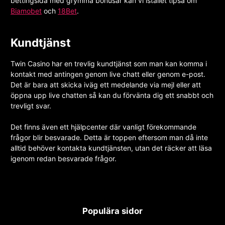
bettingsida med grymma bonusar kan vi istället tipsa om
Biamobet
och
18Bet
.
Kundtjänst
Twin Casino har en trevlig kundtjänst som man kan komma i
kontakt med antingen genom live chatt eller genom e-post.
Det är bara att skicka iväg ett medelande via mejl eller att
öppna upp live chatten så kan du förvänta dig ett snabbt och
trevligt svar.
Det finns även ett hjälpcenter där vanligt förekommande
frågor blir besvarade. Detta är toppen eftersom man då inte
alltid behöver kontakta kundtjänsten, utan det räcker att läsa
igenom redan besvarade frågor.
Populära sidor