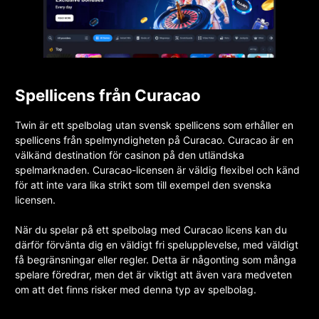
Spellicens från Curacao
Twin är ett spelbolag utan svensk spellicens som erhåller en
spellicens från spelmyndigheten på Curacao. Curacao är en
välkänd destination för casinon på den utländska
spelmarknaden. Curacao-licensen är väldig flexibel och känd
för att inte vara lika strikt som till exempel den svenska
licensen.
När du spelar på ett spelbolag med Curacao licens kan du
därför förvänta dig en väldigt fri spelupplevelse, med väldigt
få begränsningar eller regler. Detta är någonting som många
spelare föredrar, men det är viktigt att även vara medveten
om att det finns risker med denna typ av spelbolag.