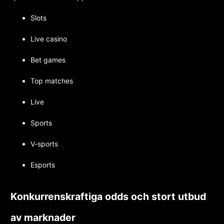
Slots
Live casino
Bet games
Top matches
Live
Sports
V-sports
Esports
Konkurrenskraftiga odds och stort utbud
av marknader