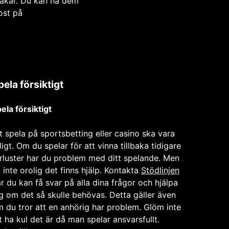
råkar. Du kan nå dem
ost på
pela försiktigt
ela försiktigt
t spela på sportsbetting eller casino ska vara
ligt. Om du spelar för att vinna tillbaka tidigare
rluster har du problem med ditt spelande. Men
 inte orolig det finns hjälp. Kontakta
Stödlinjen
r du kan få svar på alla dina frågor och hjälpa
g om det så skulle behövas. Detta gäller även
 du tror att en anhörig har problem. Glöm inte
t ha kul det är då man spelar ansvarsfullt.