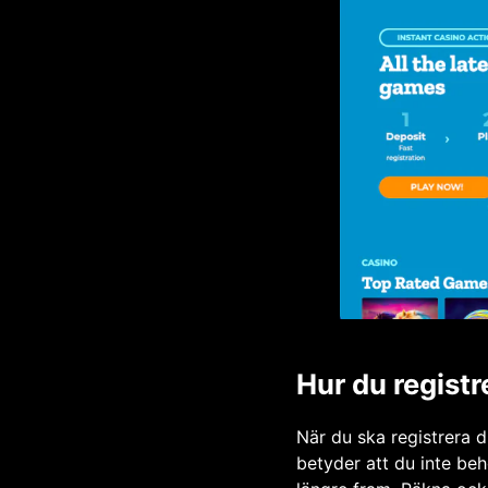
Hur du registr
När du ska registrera d
betyder att du inte be