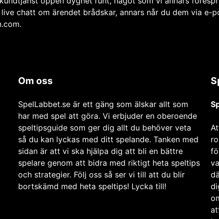
s kundtjänst öppen dygnet runt, något som vi annars föresp
 live chatt om ärendet brådskar, annars når du dem via e-p
n.com.
Om oss
S
SpelLabbet.se är ett gäng som älskar allt som
Sp
har med spel att göra. Vi erbjuder en oberoende
speltipsguide som ger dig allt du behöver veta
At
så du kan lyckas med ditt spelande. Tanken med
ro
sidan är att vi ska hjälpa dig att bli en bättre
fö
spelare genom att bidra med riktigt heta speltips
va
och strategier. Följ oss så ser vi till att du blir
dä
bortskämd med heta speltips! Lycka till!
di
om
at