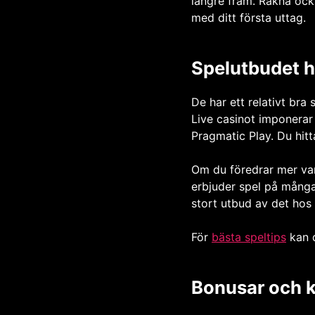
längre fram. Räkna ock
med ditt första uttag.
Spelutbudet 
De har ett relativt bra
Live casinot imponerar
Pragmatic Play. Du hitt
Om du föredrar mer vari
erbjuder spel på många 
stort utbud av det hos
För
bästa speltips
kan d
Bonusar och 