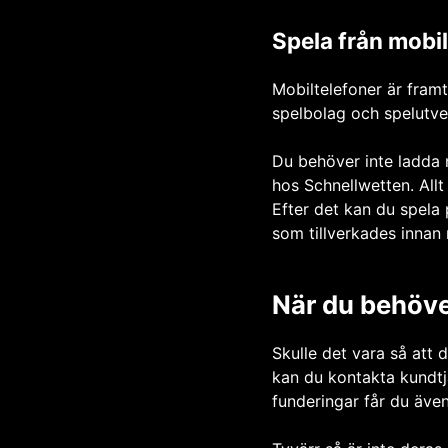
Spela från mobi
Mobiltelefoner är framti
spelbolag och spelutvec
Du behöver inte ladda 
hos Schnellwetten. All
Efter det kan du spela 
som tillverkades innan 
När du behöve
Skulle det vara så att 
kan du kontakta kundtjä
funderingar får du även