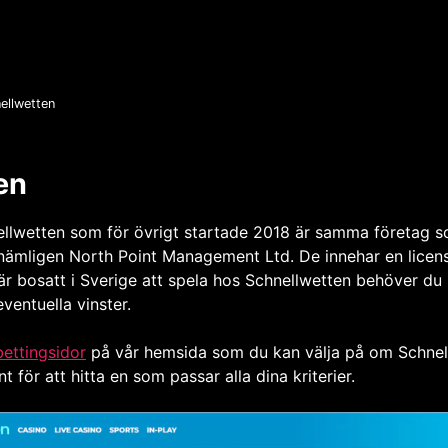
ellwetten
en
llwetten som för övrigt startade 2018 är samma företag 
nämligen North Point Management Ltd. De innehar en licens
 är bosatt i Sverige att spela hos Schnellwetten behöver du
ventuella vinster.
bettingsidor
på vår hemsida som du kan välja på om Schnell
t för att hitta en som passar alla dina kriterier.