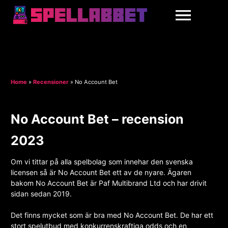
Home
»
Recensioner
»
No Account Bet
No Account Bet – recension
2023
Om vi tittar på alla spelbolag som innehar den svenska
licensen så är No Account Bet ett av de nyare. Ägaren
bakom No Account Bet är Paf Multibrand Ltd och har drivit
sidan sedan 2019.
Det finns mycket som är bra med No Account Bet. De har ett
stort spelutbud med konkurrenskraftiga odds och en