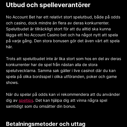
Utbud och spelleverantörer
No Account Bet har ett relativt stort spelutbud, både på odds
och casino, dock mindre än flera av deras konkurrenter.
Spelutbudet är tillräckligt stort för att du alltid ska kunna
lägga ett No Account Casino bet och ha något nytt att spela
på varje gång. Den stora bonusen gör det även värt att spela
här.
Trots att spelutbudet inte är lika stort som hos en del av deras
konkurrenter har de spel från nästan alla de stora
spelutvecklarna. Samma sak gäller i live casinot där du kan
spela på olika bordsspel i olika utföranden, poker och game
shows.
När du spelar på odds kan vi rekommendera att du använder
dig av
speltips
. Det kan hjälpa dig att vinna några spel
samtidigt som du omsätter din bonus.
Betalningsmetoder och uttag