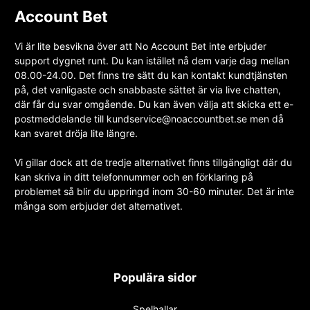
Account Bet
Vi är lite besvikna över att No Account Bet inte erbjuder
support dygnet runt. Du kan istället nå dem varje dag mellan
08.00-24.00. Det finns tre sätt du kan kontakt kundtjänsten
på, det vanligaste och snabbaste sättet är via live chatten,
där får du svar omgående. Du kan även välja att skicka ett e-
postmeddelande till kundservice@noaccountbet.se men då
kan svaret dröja lite längre.
Vi gillar dock att de tredje alternativet finns tillgängligt där du
kan skriva in ditt telefonnummer och en förklaring på
problemet så blir du uppringd inom 30-60 minuter. Det är inte
många som erbjuder det alternativet.
Populära sidor
Spelhallar