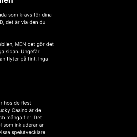
enda som krävs för dina
D, det är via den du
obilen, MEN det gör det
ga sidan. Ungefär
 flyter på fint. Inga
r hos de flest
Lucky Casino är de
ch många fler. Det
l som inkluderar är
 vissa spelutvecklare