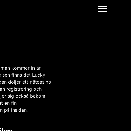
r man kommer in är
e sen finns det Lucky
an döljer ett nätcasino
tan registrering och
ljer sig också bakom
t en fin
an på insidan.
ilen