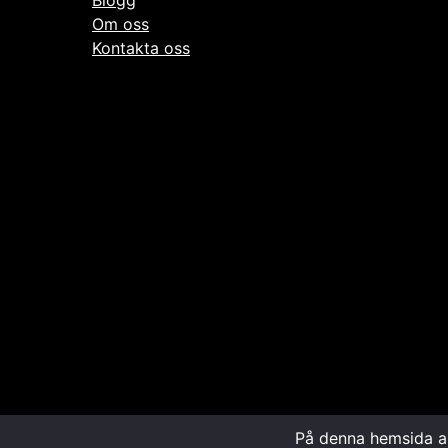
Blogg
Om oss
Kontakta oss
På denna hemsida an