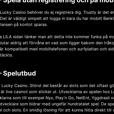
 Lucky Casino behöver du ej registrera dig. Trustly är det 
 Det är väldigt simpelt att logga in bara du har mobilt BankI
alansen på kontot sparas.
a LILA sidan tänker man att detta inte kommer funka på m
lutar aldrig att förvåna en vad som ligger bakom den tråki
är kompatibelt med mobiltelefonen och surfplattan och sidan
täckts.
– Spelutbud
 Lucky Casino. Störst del består av slots som det oftast gö
 är live casinot som sticker ut. Utvecklarna av spelen hos 
klarna som till exempel Nyx, Play’n Go, NetEnt, Yggdrasil o
utvecklare som bidrar med ungefär hundratalet spel. De spe
 och slots. En smidig lösning för att kunna hitta direkt till