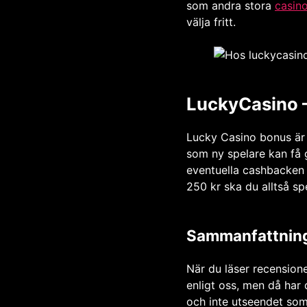
som andra stora
casin
välja fritt.
LuckyCasino 
Lucky Casino bonus är h
som ny spelare kan få 
eventuella cashbacken o
250 kr ska du alltså s
Sammanfattnin
När du läser recension
enligt oss, men då har 
och inte utseendet som