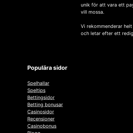
unik för att vara ett p
vill mossa.
Vi rekommenderar helt e
och letar efter ett redi
Populära sidor
Spelhallar
Speltips
Bettingsidor
Betting bonusar
Casinosidor
Recensioner
Casinobonus