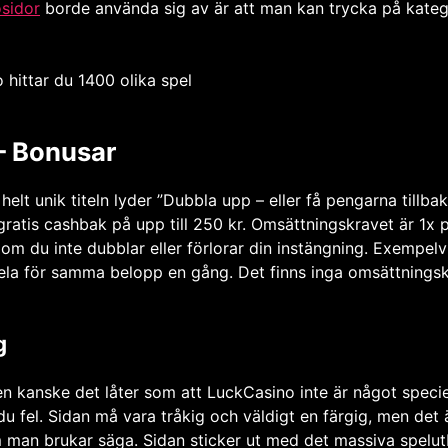
osidor
borde använda sig av är att man kan trycka på kateg
– Bonusar
elt unik titeln lyder ”Dubbla upp – eller få pengarna tillba
gratis cashbak på upp till 250 kr. Omsättningskravet är 1x 
m du inte dubblar eller förlorar din instängning. Exempelvi
pela för samma belopp en gång. Det finns inga omsättningsk
g
en kanske det låter som att LuckCasino inte är något specie
du fel. Sidan må vara tråkig och väldigt en färgig, men det
 man brukar säga. Sidan sticker ut med det massiva spelut