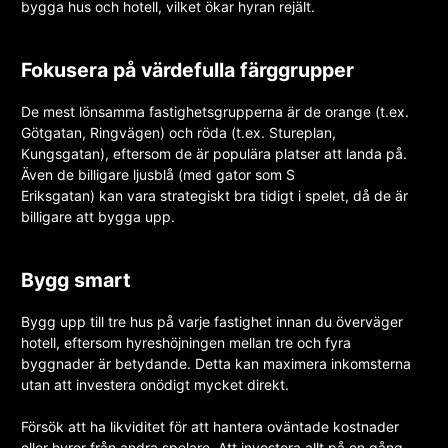
bygga hus och hotell, vilket ökar hyran rejält.
Fokusera på värdefulla färggrupper
De mest lönsamma fastighetsgrupperna är de orange (t.ex.
Götgatan, Ringvägen) och röda (t.ex. Stureplan,
Kungsgatan), eftersom de är populära platser att landa på.
Även de billigare ljusblå (med gator som S
Eriksgatan) kan vara strategiskt bra tidigt i spelet, då de är
billigare att bygga upp.
Bygg smart
Bygg upp till tre hus på varje fastighet innan du överväger
hotell, eftersom hyreshöjningen mellan tre och fyra
byggnader är betydande. Detta kan maximera inkomsterna
utan att investera onödigt mycket direkt.
Försök att ha likviditet för att hantera oväntade kostnader
eller hyror från andra spelare. Att investera allt på en gång