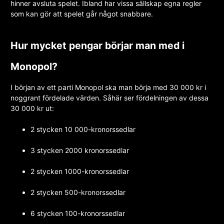
hinner avsluta spelet. Ibland har vissa sällskap egna regler
som kan gör att spelet går något snabbare.
Hur mycket pengar börjar man med i
Monopol?
I början av ett parti Monopol ska man börja med 30 000 kr i
noggrant fördelade värden. Såhär ser fördelningen av dessa
30 000 kr ut:
2 stycken 10 000-kronorssedlar
3 stycken 2000 kronorssedlar
2 stycken 1000-kronorssedlar
2 stycken 500-kronorssedlar
6 stycken 100-kronorssedlar