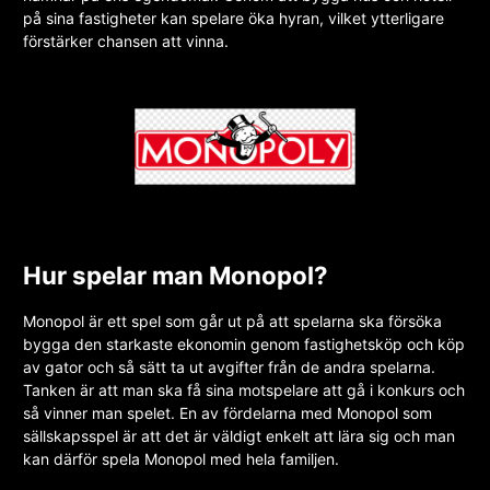
på sina fastigheter kan spelare öka hyran, vilket ytterligare
förstärker chansen att vinna.
Hur spelar man Monopol?
Monopol är ett spel som går ut på att spelarna ska försöka
bygga den starkaste ekonomin genom fastighetsköp och köp
av gator och så sätt ta ut avgifter från de andra spelarna.
Tanken är att man ska få sina motspelare att gå i konkurs och
så vinner man spelet. En av fördelarna med Monopol som
sällskapsspel är att det är väldigt enkelt att lära sig och man
kan därför spela Monopol med hela familjen.