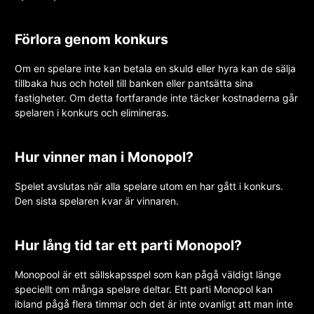
Förlora genom konkurs
Om en spelare inte kan betala en skuld eller hyra kan de sälja
tillbaka hus och hotell till banken eller pantsätta sina
fastigheter. Om detta fortfarande inte täcker kostnaderna går
spelaren i konkurs och elimineras.
Hur vinner man i Monopol?
Spelet avslutas när alla spelare utom en har gått i konkurs.
Den sista spelaren kvar är vinnaren.
Hur lång tid tar ett parti Monopol?
Monopool är ett sällskapsspel som kan pågå väldigt länge
speciellt om många spelare deltar. Ett parti Monopol kan
ibland pågå flera timmar och det är inte ovanligt att man inte