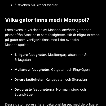
6 stycken 50-kronorssedlar
Vilka gator finns med i Monopol?
I den svenska versionen av Monopol används gator och
platser från Stockholm som fastigheter. Här är några exempel
på gator som vanligtvis finns med i det svenska
Monopolspelet:
Billigare fastigheter
: Medborgarplatsen och St
Eriksgatan
Mellandyr fastigheter
: Götgatan och Ringvägen
Dyrare fastigheter
: Kungsgatan och Stureplan
De dyraste fastigheterna
: Norrmalmstorg och
Strandvägen
Dessa gator representerar olika prisklasser, med de billigare