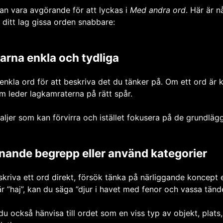
kan vara avgörande för att lyckas i
Med andra ord
. Här är n
a ditt lag gissa orden snabbare:
arna enkla och tydliga
nkla ord för att beskriva det du tänker på. Om ett ord är 
om leder lagkamraterna på rätt spår.
aljer som kan förvirra och istället fokusera på de grundlä
iknande begrepp eller använd kategorier
kriva ett ord direkt, försök tänka på närliggande koncept e
 ”haj”, kan du säga ”djur i havet med fenor och vassa tände
du också hänvisa till ordet som en viss typ av objekt, plats, d