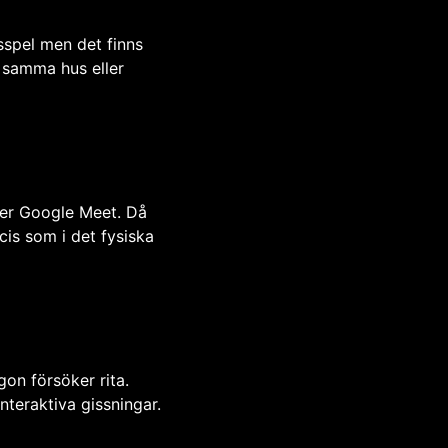
sspel men det finns
i samma hus eller
ler Google Meet. Då
is som i det fysiska
gon försöker rita.
teraktiva gissningar.