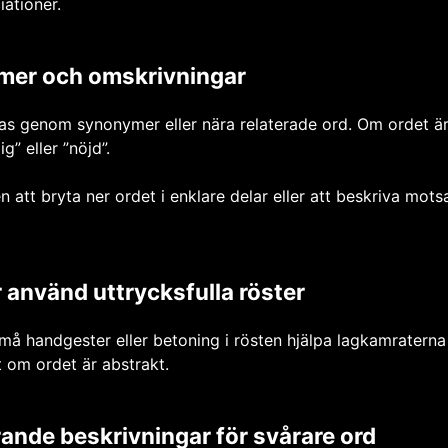
ationer.
er och omskrivningar
s genom synonymer eller nära relaterade ord. Om ordet är
g” eller ”nöjd”.
n att bryta ner ordet i enklare delar eller att beskriva mot
r använd uttrycksfulla röster
små handgester eller betoning i rösten hjälpa lagkamraterna 
lt om ordet är abstrakt.
ande beskrivningar för svårare ord