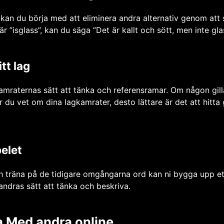
kan du börja med att eliminera andra alternativ genom att
r ”isglass”, kan du säga ”Det är kallt och sött, men inte glas
tt lag
kamraternas sätt att tänka och referensramar. Om någon gilla
er du vet om dina lagkamrater, desto lättare är det att hi
pelet
 träna på de tidigare omgångarna ord kan ni bygga upp et
andras sätt att tänka och beskriva.
a Med andra online