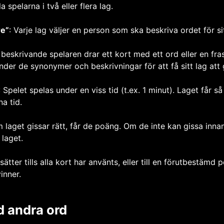
la spelarna i två eller flera lag.
re”
: Varje lag väljer en person som ska beskriva ordet för sit
 beskrivande spelaren drar ett kort med ett ord eller en fra
nder de synonymer och beskrivningar för att få sitt lag att 
: Spelet spelas under en viss tid (t.ex. 1 minut). Laget får
a tid.
m laget gissar rätt, får de poäng. Om de inte kan gissa innan
 laget.
tsätter tills alla kort har använts, eller till en förutbestäm
inner.
d andra ord