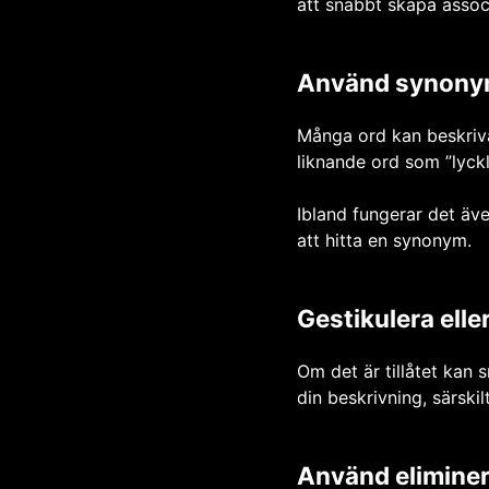
att snabbt skapa associ
Använd synonym
Många ord kan beskriva
liknande ord som ”lyckli
Ibland fungerar det äve
att hitta en synonym.
Gestikulera elle
Om det är tillåtet kan 
din beskrivning, särski
Använd eliminer