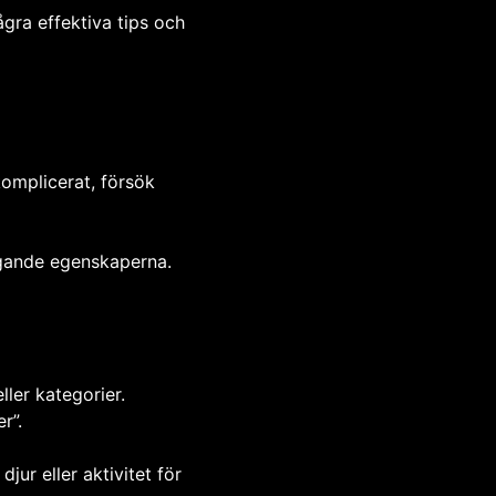
ågra effektiva tips och
komplicerat, försök
ggande egenskaperna.
ller kategorier.
r”.
jur eller aktivitet för