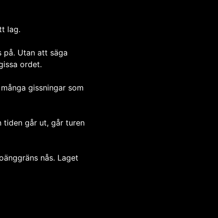
t lag.
s på. Utan att säga
gissa ordet.
 så många gissningar som
 tiden går ut, går turen
d poänggräns nås. Laget