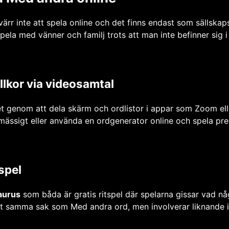
ärr inte att spela online och det finns endast som sällskap
 spela med vänner och familj trots att man inte befinner sig 
llkor via videosamtal
t genom att dela skärm och ordlistor i appar som Zoom el
mässigt eller använda en ordgenerator online och spela prec
spel
aurus
som båda är gratis ritspel där spelarna gissar vad nå
kt samma sak som Med andra ord, men involverar liknande in