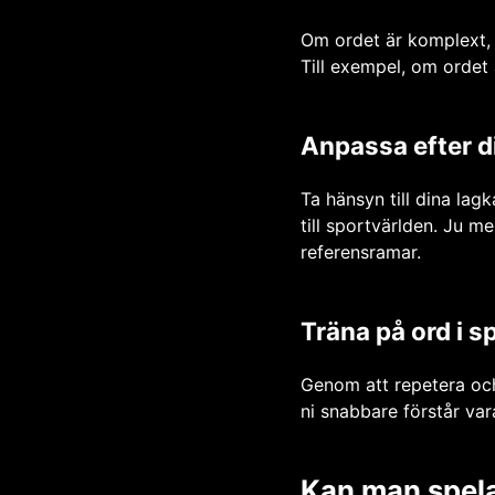
Om ordet är komplext, 
Till exempel, om ordet ä
Anpassa efter di
Ta hänsyn till dina lag
till sportvärlden. Ju m
referensramar.
Träna på ord i s
Genom att repetera och
ni snabbare förstår var
Kan man spel