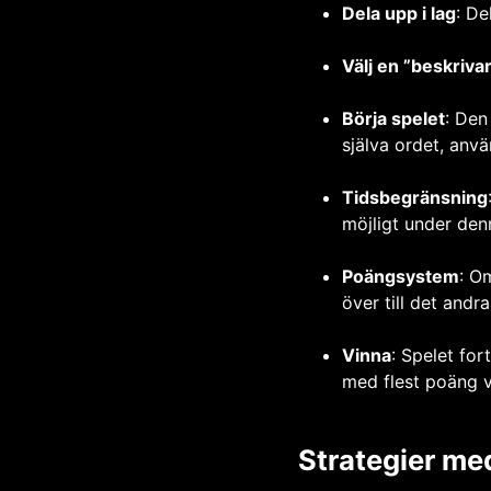
Dela upp i lag
: De
Välj en ”beskriva
Börja spelet
: Den
själva ordet, anvä
Tidsbegränsning
möjligt under denn
Poängsystem
: O
över till det andra
Vinna
: Spelet for
med flest poäng v
Strategier me