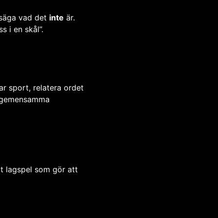
 säga vad det
inte
är.
s i en skål”.
r sport, relatera ordet
tta gemensamma
t lagspel som gör att