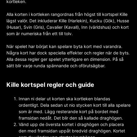
kortleken.
Alla korten i kortleken rangordnas från högst till kortspel Kille
lägst valör. Det inkluderar Kille (Harlekin), Kucku (Gök), Husse
(Husar), Svin (Gris), Cavalier (Kavall), Inn (världshus) och kort
som är numeriska från ett till tolv.
När spelet har börjat kan spelare byta kort med varandra.
Några kort har dock speciella effekter och regler när de byts.
Alla dessa regler ger spelet ytterligare en dimension. På så
sätt blir varje runda spännande och oförutsägbar.
Kille kortspel regler och guide
Innan ni delar ut korten ska kortleken blandas
ordentligt. Dela sedan ut nio stycken kort till alla spelare
som är med. Lägg resterande kort på bordet med
framsidan nedåt. Det blir den så kallade draghögen.
Vänd upp de översta kortet i draghögen och placera
den med framsidan uppåt bredvid draghögen. Kortet