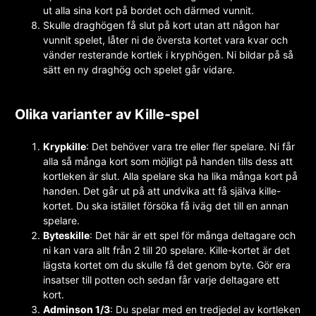
ut alla sina kort på bordet och därmed vunnit.
Skulle draghögen få slut på kort utan att någon har
vunnit spelet, låter ni de översta kortet vara kvar och
vänder resterande kortlek i kryphögen. Ni bildar på så
sätt en ny draghög och spelet går vidare.
Olika varianter av Kille-spel
Krypkille
: Det behöver vara tre eller fler spelare. Ni får
alla så många kort som möjligt på handen tills dess att
kortleken är slut. Alla spelare ska ha lika många kort på
handen. Det går ut på att undvika att få själva kille-
kortet. Du ska istället försöka få iväg det till en annan
spelare.
Byteskille
: Det här är ett spel för många deltagare och
ni kan vara allt från 2 till 20 spelare. Kille-kortet är det
lägsta kortet om du skulle få det genom byte. Gör era
insatser till potten och sedan får varje deltagare ett
kort.
Adminson 1/3
: Du spelar med en tredjedel av kortleken