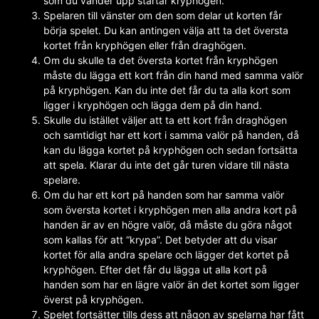
som du vänder upp startar kryphögen.
Spelaren till vänster om den som delar ut korten får
börja spelet. Du kan antingen välja att ta det översta
kortet från kryphögen eller från draghögen.
Om du skulle ta det översta kortet från kryphögen
måste du lägga ett kort från din hand med samma valör
på kryphögen. Kan du inte det får du ta alla kort som
ligger i kryphögen och lägga dem på din hand.
Skulle du istället väljer att ta ett kort från draghögen
och samtidigt har ett kort i samma valör på handen, då
kan du lägga kortet på kryphögen och sedan fortsätta
att spela. Klarar du inte det går turen vidare till nästa
spelare.
Om du har ett kort på handen som har samma valör
som översta kortet i kryphögen men alla andra kort på
handen är av en högre valör, då måste du göra något
som kallas för att “krypa”. Det betyder att du visar
kortet för alla andra spelare och lägger det kortet på
kryphögen. Efter det får du lägga ut alla kort på
handen som har en lägre valör än det kortet som ligger
överst på kryphögen.
Spelet fortsätter tills dess att någon av spelarna har fått