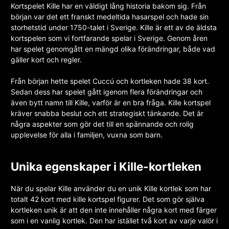
Kortspelet Kille har en väldigt lång historia bakom sig. Från
början var det ett franskt medeltida hasarspel och hade sin
storhetstid under 1750-talet i Sverige. Kille är ett av de äldsta
kortspelen som vi fortfarande spelar i Sverige. Genom åren
har spelet genomgått en mängd olika förändringar, både vad
gäller kort och regler.
Från början hette spelet Cuccú och kortleken hade 38 kort.
Sedan dess har spelet gått igenom flera förändringar och
även bytt namn till Kille, varför är en bra fråga. Kille kortspel
kräver snabba beslut och ett strategiskt tänkande. Det är
några aspekter som gör det till en spännande och rolig
upplevelse för alla i familjen, vuxna som barn.
Unika egenskaper i Kille-kortleken
När du spelar Kille använder du en unik Kille kortlek som har
totalt 42 kort med kille kortspel figurer. Det som gör själva
kortleken unik är att den inte innehåller några kort med färger
som i en vanlig kortlek. Den har istället två kort av varje valör i