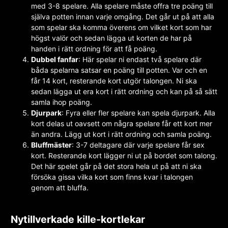
med 3-8 spelare. Alla spelare måste offra tre poäng till
själva potten innan varje omgång. Det går ut på att alla
som spelar ska komma överens om vilket kort som har
högst valör och sedan lägga ut korten de har på
handen i rätt ordning för att få poäng.
Dubbel fanfar
: Här spelar ni endast två spelare där
båda spelarna satsar en poäng till potten. Var och en
får 14 kort, resterande kort utgör talongen. Ni ska
sedan lägga ut era kort i rätt ordning och kan på så sätt
samla ihop poäng.
Djurpark
: Fyra eller fler spelare kan spela djurpark. Alla
kort delas ut oavsett om några spelare får ett kort mer
än andra. Lägg ut kort i rätt ordning och samla poäng.
Bluffmäster
: 3-7 deltagare där varje spelare får sex
kort. Resterande kort lägger ni ut på bordet som talong.
Det här spelet går på det stora hela ut på att ni ska
försöka gissa vilka kort som finns kvar i talongen
genom att bluffa.
Nytillverkade kille-kortlekar