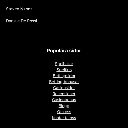
Steven Nzonz
Daniele De Rossi
Populära sidor
Spelhallar
Speltips
Bettingsidor
Betting bonusar
Casinosidor
Recensioner
Casinobonus
Blogg
Om oss
Kontakta oss