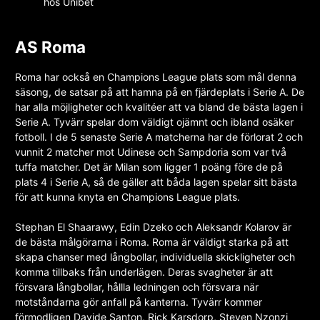
AS Roma
Roma har också en Champions League plats som mål denna
säsong, de satsar på att hamna på en fjärdeplats i Serie A. De
har alla möjligheter och kvalitéer att va bland de bästa lagen i
Serie A. Tyvärr spelar dom väldigt ojämnt och ibland osäker
fotboll. I de 5 senaste Serie A matcherna har de förlorat 2 och
vunnit 2 matcher mot Udinese och Sampdoria som var två
tuffa matcher. Det är Milan som ligger 1 poäng före de på
plats 4 i Serie A, så de gäller att båda lagen spelar sitt bästa
för att kunna knyta en Champions League plats.
Stephan El Shaarawy, Edin Dzeko och Aleksandr Kolarov är
de bästa målgörarna i Roma. Roma är väldigt starka på att
skapa chanser med långbollar, individuella skickligheter och
komma tillbaks från underlägen. Deras svagheter är att
försvara långbollar, hållla ledningen och försvara när
motståndarna gör anfall på kanterna. Tyvärr kommer
förmodligen Davide Santon, Rick Karsdorp, Steven Nzonzi