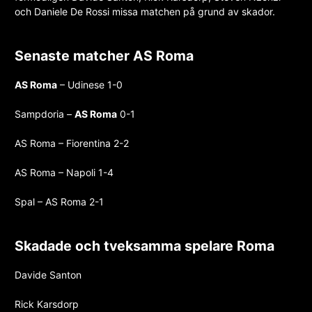
och Daniele De Rossi missa matchen på grund av skador.
Senaste matcher AS Roma
AS Roma
– Udinese 1-0
Sampdoria –
AS Roma
0-1
AS Roma – Fiorentina 2-2
AS Roma – Napoli 1-4
Spal – AS Roma 2-1
Skadade och tveksamma spelare Roma
Davide Santon
Rick Karsdorp