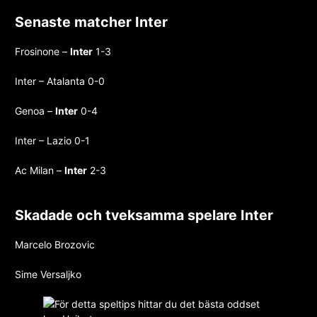
Senaste matcher Inter
Frosinone –
Inter
1-3
Inter – Atalanta 0-0
Genoa –
Inter
0-4
Inter – Lazio 0-1
Ac Milan –
Inter
2-3
Skadade och tveksamma spelare Inter
Marcelo Brozovic
Sime Versaljko