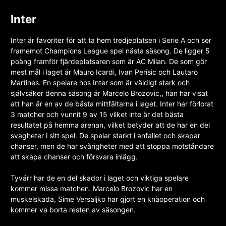
Inter
Inter är favoriter för att ta hem tredjeplatsen i Serie A och ser
framemot Champions League spel nästa säsong. De ligger 5
poäng framför fjärdeplatsaren som är AC Milan. De som gör
mest mål i laget är Mauro Icardi, Ivan Perisic och Lautaro
Martines. En spelare hos Inter som är väldigt stark och
självsäker denna säsong är Marcelo Brozovic,, han har visat
att han är en av de bästa mittfältarna i laget. Inter har förlorat
3 matcher och vunnit 9 av 15 vilket inte är det bästa
resultatet på hemma arenan, vilket betyder att de har en del
svagheter i sitt spel. De spelar starkt i anfallet och skapar
chanser, men de har svårigheter med att stoppa motståndare
att skapa chanser och försvara inlägg.
Tyvärr har de en del skador i laget och viktiga spelare
kommer missa matchen. Marcelo Brozovic har en
muskelskada, Sime Versaljko har gjort en knäoperation och
kommer va borta resten av säsongen.