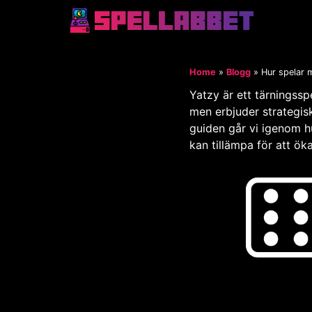
Home
»
Blogg
»
Hur spelar 
Yatzy är ett tärningssp
men erbjuder strategiska
guiden går vi igenom h
kan tillämpa för att ök