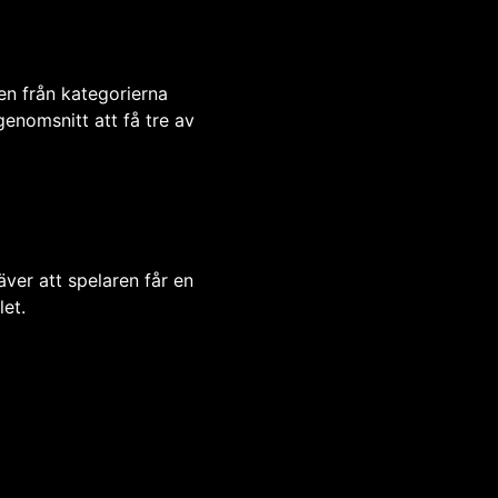
n från kategorierna
genomsnitt att få tre av
äver att spelaren får en
let.