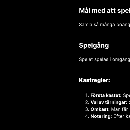
Mål med att spe
Samla så många poäng 
Spelgång
Spelet spelas i omgånga
Kastregler:
Första kastet:
Spe
Val av tärningar:
S
Omkast:
Man får k
Notering:
Efter ka