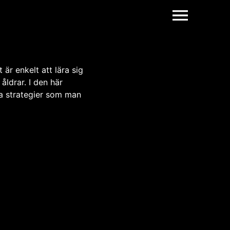
är enkelt att lära sig
åldrar. I den här
ka strategier som man