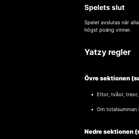
Spelets slut
Spelet avslutas när all
högst poäng vinner.
Yatzy regler
Övre sektionen (s
Ettor, tvåor, treo
Om totalsumman i
Nedre sektionen (