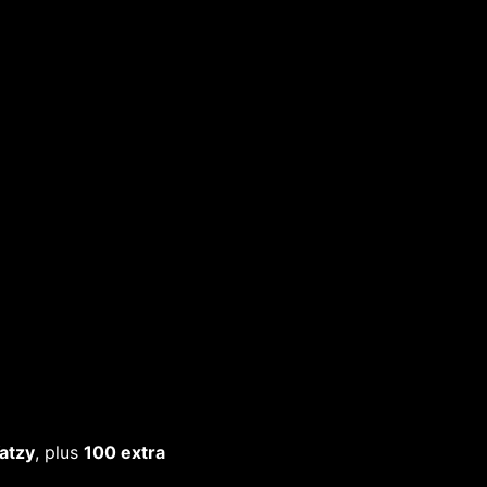
Yatzy
, plus
100 extra