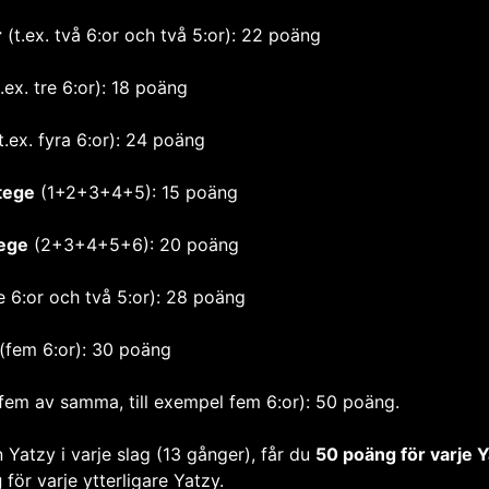
r
(t.ex. två 6:or och två 5:or): 22 poäng
.ex. tre 6:or): 18 poäng
t.ex. fyra 6:or): 24 poäng
tege
(1+2+3+4+5): 15 poäng
tege
(2+3+4+5+6): 20 poäng
e 6:or och två 5:or): 28 poäng
(fem 6:or): 30 poäng
fem av samma, till exempel fem 6:or): 50 poäng.
 Yatzy i varje slag (13 gånger), får du
50 poäng för varje 
g
för varje ytterligare Yatzy.