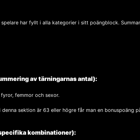
a spelare har fyllt i alla kategorier i sitt poängblock. Sum
ummering av tärningarnas antal):
r, fyror, femmor och sexor.
 denna sektion är 63 eller högre får man en bonuspoäng p
specifika kombinationer):