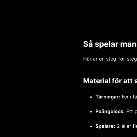
Så spelar man
Här är en steg-för-ste
Material för att
Tärningar:
Fem tä
Poängblock:
Ett p
Spelare:
2 eller f