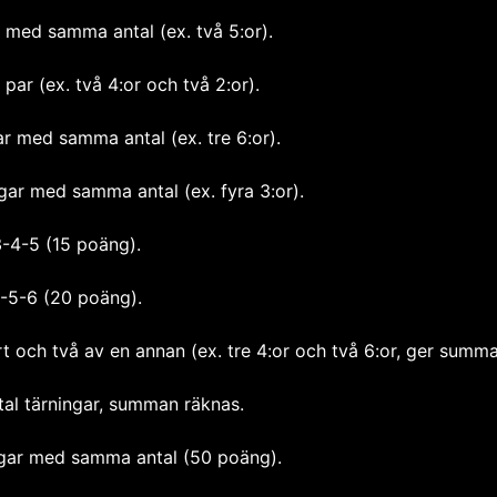
 med samma antal (ex. två 5:or).
 par (ex. två 4:or och två 2:or).
r med samma antal (ex. tre 6:or).
gar med samma antal (ex. fyra 3:or).
-4-5 (15 poäng).
-5-6 (20 poäng).
t och två av en annan (ex. tre 4:or och två 6:or, ger summan
ntal tärningar, summan räknas.
gar med samma antal (50 poäng).