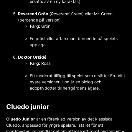
ersatts av en ny karaktär.)
Reverend Grön
(
Reverend Green
) eller Mr. Green
(beroende på version)
Färg:
Grön
En präst eller affärsman, beroende på spelets
upplaga.
Doktor Orkidé
Färg:
Rosa
Ett modernt tillägg till spelet som ersätter Fru Vit i
nyare versioner. Hon är en biolog och
adoptivdotter till herrgårdens ägare.
Cluedo junior
Cluedo Junior
är en förenklad version av det klassiska
Cluedo, anpassad för yngre spelare. Istället för ett
mordmysterium handlar det om att lösa ett roligt mysterium –