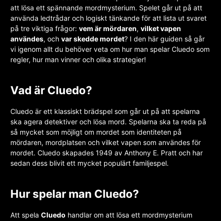
att lösa ett spännande mordmysterium. Spelet går ut på att
använda ledtrådar och logiskt tänkande för att lista ut svaret
på tre viktiga frågor:
vem är mördaren
,
vilket vapen
användes
, och
var skedde mordet
? I den här guiden så går
vi igenom allt du behöver veta om hur man spelar Cluedo som
regler, hur man vinner och olika strategier!
Vad är Cluedo?
Cluedo är ett klassiskt brädspel som går ut på att spelarna
ska agera detektiver och lösa mord. Spelarna ska ta reda på
så mycket som möjligt om mordet som identiteten på
mördaren, mordplatsen och vilket vapen som användes för
mordet. Cluedo skapades 1949 av Anthony E. Pratt och har
sedan dess blivit ett mycket populärt familjespel.
Hur spelar man Cluedo?
Att spela
Cluedo
handlar om att lösa ett mordmysterium