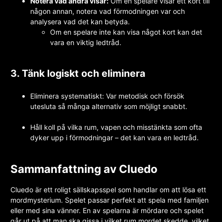
Notera vad andra visar:
Om en spelare visar ett kort till
någon annan, notera vad förmodningen var och
analysera vad det kan betyda.
Om en spelare inte kan visa något kort kan det
vara en viktig ledtråd.
3. Tänk logiskt och eliminera
Eliminera systematiskt: Var metodisk och försök
utesluta så många alternativ som möjligt snabbt.
Håll koll på vilka rum, vapen och misstänkta som ofta
dyker upp i förmodningar – det kan vara en ledtråd.
Sammanfattning av Cluedo
Cluedo är ett roligt sällskapsspel som handlar om att lösa ett
mordmysterium. Spelet passar perfekt att spela med familjen
eller med sina vänner. En av spelarna är mördare och spelet
går ut på att man ska gissa i vilket rum mordet skedde, vilket