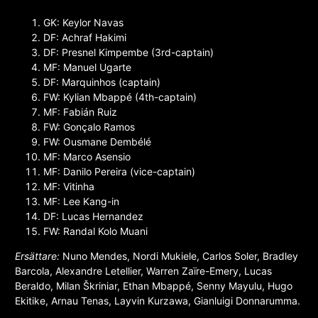
GK: Keylor Navas
DF: Achraf Hakimi
DF: Presnel Kimpembe (3rd-captain)
MF: Manuel Ugarte
DF: Marquinhos (captain)
FW: Kylian Mbappé (4th-captain)
MF: Fabián Ruiz
FW: Gonçalo Ramos
FW: Ousmane Dembélé
MF: Marco Asensio
MF: Danilo Pereira (vice-captain)
MF: Vitinha
MF: Lee Kang-in
DF: Lucas Hernandez
FW: Randal Kolo Muani
Ersättare:
Nuno Mendes, Nordi Mukiele, Carlos Soler, Bradley
Barcola, Alexandre Letellier, Warren Zaïre-Emery, Lucas
Beraldo, Milan Škriniar, Ethan Mbappé, Senny Mayulu, Hugo
Ekitike, Arnau Tenas, Layvin Kurzawa, Gianluigi Donnarumma.