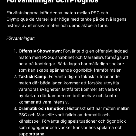
Förväntningarna inför denna match mellan PSG och
Olympique de Marseille är höga med tanke på de två lagens
historia av intensiva möten och deras aktuella form.
Förväntningar:
Offensiv Showdown:
Förvänta dig en offensivt laddad
match med PSG:s snabbhet och Marseille’s förmåga att
hota på kontringar. Båda lagen har målfarliga spelare
som kan skapa spännande ögonblick framför målen.
Taktisk Kamp:
Förvänta dig en taktiskt utmanande
match där båda lagen kommer att försöka utnyttja
varandras svagheter. Mittfältet kommer att vara en
nyckelzon där kampen om bollinnehav och kontroll
kommer att vara intensiv.
Dramatik och Emotion:
Historiskt sett har möten mellan
PSG och Marseille varit fyllda av dramatik och
känslospel. Förvänta dig spelsituationer och ögonblick
som engagerar och väcker känslor hos spelarna och
supportrarna.