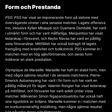
Form och Prestanda
PSG:
PSG har visat en imponerande form på sistone med
övervägande vinster i sina senaste matcher. Lagets offensiva
trio, inklusive Kylian Mbappé och Ousmane Dembélé, har varit
i utmärkt form och har varit målfarliga. Marquinhos har visat
ledarskap i försvaret, och Keylor Navas har varit en pålitlig
sista försvarslinje. Mittfältet har också bidragit till lagets
framgång med kreativitet och bollkontroll. PSG kommer in i
matchen med en hög självförtroende, och deras form
indikerar en stark prestation.
Olympique de Marseille:
Marseille har haft en stabil form, men
med några ojämna resultat i de senaste matcherna. Pierre-
Emerick Aubameyang har varit i fin form och har varit en
pålitlig målskytt för laget. Valentin Rongier har visat ledarskap
på mittfältet, och försvaret har varit solidt under vissa
matcher. Målvakten Simon Ngapandouetnbu har också haft
sina ögonblick av briljans. Marseille kommer in i matchen med
en konkurrenskraftig inställning, men några ojämna resultat
kan påverka deras självförtroende.