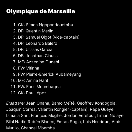
Olympique de Marseille
GK: Simon Ngapandouetnbu
DF: Quentin Merlin
DF: Samuel Gigot (vice-captain)
DF: Leonardo Balerdi
DF: Ulisses Garcia
DF: Jonathan Clauss
MF: Azzedine Ounahi
FW: Vitinha
FW: Pierre-Emerick Aubameyang
MF: Amine Harit
FW: Faris Moumbagna
GK: Pau López
Ersättare:
Jean Onana, Bamo Meïté, Geoffrey Kondogbia,
Joaquín Correa, Valentin Rongier (captain), Pape Gueye,
Ismaïla Sarr, François Mughe, Jordan Veretout, Iliman Ndiaye,
Bilal Nadir, Rubén Blanco, Emran Soglo, Luis Henrique, Amir
Murillo, Chancel Mbemba.